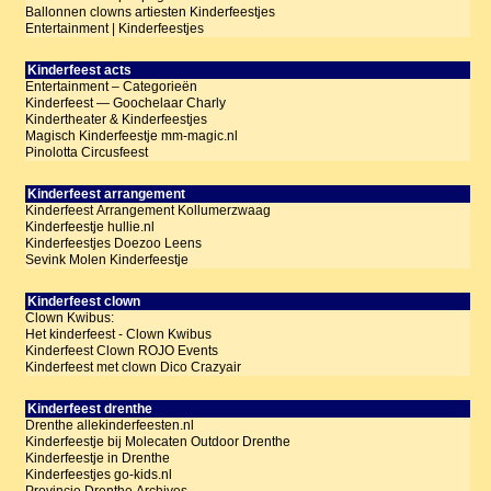
Ballonnen clowns artiesten Kinderfeestjes
Entertainment | Kinderfeestjes
Kinderfeest acts
Entertainment – Categorieën
Kinderfeest — Goochelaar Charly
Kindertheater & Kinderfeestjes
Magisch Kinderfeestje mm-magic.nl
Pinolotta Circusfeest
Kinderfeest arrangement
Kinderfeest Arrangement Kollumerzwaag
Kinderfeestje hullie.nl
Kinderfeestjes Doezoo Leens
Sevink Molen Kinderfeestje
Kinderfeest clown
Clown Kwibus:
Het kinderfeest - Clown Kwibus
Kinderfeest Clown ROJO Events
Kinderfeest met clown Dico Crazyair
Kinderfeest drenthe
Drenthe allekinderfeesten.nl
Kinderfeestje bij Molecaten Outdoor Drenthe
Kinderfeestje in Drenthe
Kinderfeestjes go-kids.nl
Provincie Drenthe Archives