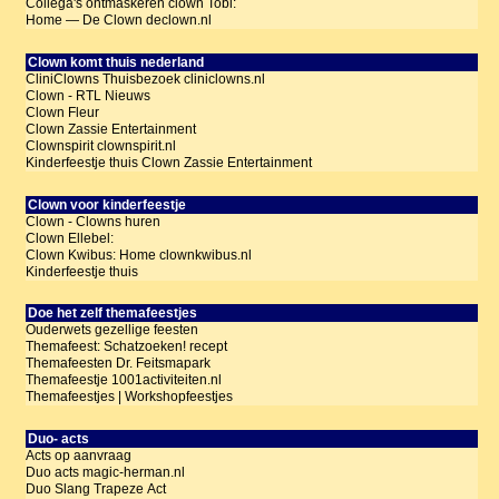
Collega's ontmaskeren clown Tobi:
Home — De Clown declown.nl
Clown komt thuis nederland
CliniClowns Thuisbezoek cliniclowns.nl
Clown - RTL Nieuws
Clown Fleur
Clown Zassie Entertainment
Clownspirit clownspirit.nl
Kinderfeestje thuis Clown Zassie Entertainment
Clown voor kinderfeestje
Clown - Clowns huren
Clown Ellebel:
Clown Kwibus: Home clownkwibus.nl
Kinderfeestje thuis
Doe het zelf themafeestjes
Ouderwets gezellige feesten
Themafeest: Schatzoeken! recept
Themafeesten Dr. Feitsmapark
Themafeestje 1001activiteiten.nl
Themafeestjes | Workshopfeestjes
Duo- acts
Acts op aanvraag
Duo acts magic-herman.nl
Duo Slang Trapeze Act