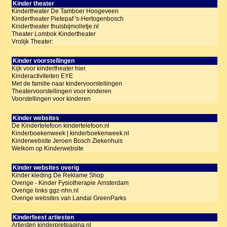
Kinder theater
Kindertheater De Tamboer Hoogeveen
Kindertheater Pietepaf 's-Hertogenbosch
Kindertheater thuisbijmolletje.nl
Theater Lombok Kindertheater
Vrolijk Theater:
Kinder voorstellingen
Kijk voor kindertheater hier.
Kinderactiviteiten EYE
Met de familie naar kindervoorstellingen
Theatervoorstellingen voor kinderen
Voorstellingen voor kinderen
Kinder websites
De Kindertelefoon kindertelefoon.nl
Kinderboekenweek | kinderboekenweek.nl
Kinderwebsite Jeroen Bosch Ziekenhuis
Welkom op Kinderwebsite
Kinder websites overig
Kinder kleding De Reklame Shop
Overige - Kinder Fysiotherapie Amsterdam
Overige links ggz-nhn.nl
Overige websites van Landal GreenParks
Kinderfeest artiesten
Artiesten kinderpretpagina.nl