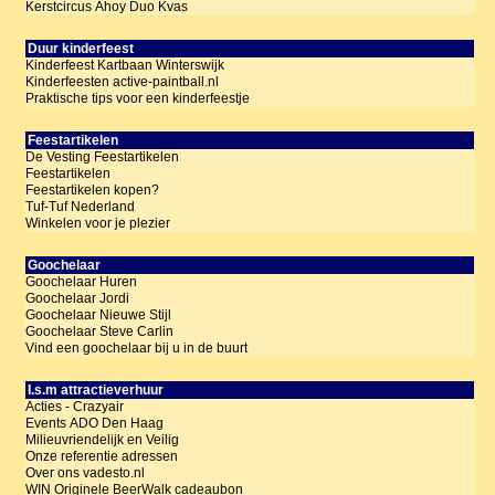
Kerstcircus Ahoy Duo Kvas
Duur kinderfeest
Kinderfeest Kartbaan Winterswijk
Kinderfeesten active-paintball.nl
Praktische tips voor een kinderfeestje
Feestartikelen
De Vesting Feestartikelen
Feestartikelen
Feestartikelen kopen?
Tuf-Tuf Nederland
Winkelen voor je plezier
Goochelaar
Goochelaar Huren
Goochelaar Jordi
Goochelaar Nieuwe Stijl
Goochelaar Steve Carlin
Vind een goochelaar bij u in de buurt
I.s.m attractieverhuur
Acties - Crazyair
Events ADO Den Haag
Milieuvriendelijk en Veilig
Onze referentie adressen
Over ons vadesto.nl
WIN Originele BeerWalk cadeaubon